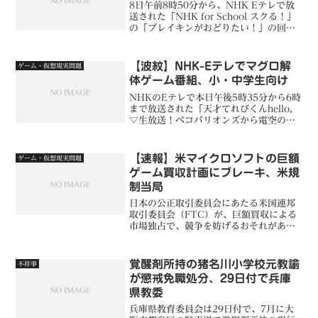
8日午前8時50分から、NHK Eテレで放
送された「NHK for School スクる！」
の「ブレイキンがおどりたい！」の回
で、登場キャラクターが「チョーむずい
んですけどー」という、いわゆる「若者
言葉」を使っていることがわかりまし
【波紋】NHK-Eテレでマグロ解
ゲーム・仮想現実問題
た。「若...
体ゲーム番組、小・中学生向け
NHKのEテレで本日午後5時35分から6時
まで放送された「天才てれびくんhello，
▽生放送！ペコパリオンズから電空のお
宝をすくえ！」で、インターネット接続
テレビのリモコンで参加するマグロ解
体・パズルゲームが放送されたことが、
【速報】米マイクロソフトの巨額
ゲーム・仮想現実問題
ふなあん市民運...
ゲーム買収計画にブレーキ、米規
制当局
日本の公正取引委員会にあたる米国連邦
取引委員会（FTC）が、巨額買収による
市場独占で、競争を妨げるおそれがある
として、巨大プラットフォーマー
GAFAMのひとつである米国マイクロソ
フト（米国ワシントン州レドモンド市）
覚醒剤所持の猪名川小学校元教諭
不祥事
による米国商業ゲーム大手の...
が懲戒免職処分、29日付で兵庫
県教委
兵庫県教育委員会は29日付で、7月に大