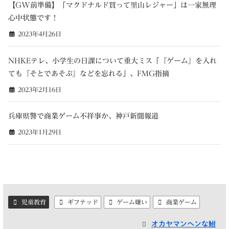
【GW前準備】「マクドナルド買って里山レジャー」は一家無理
心中状態です！
2023年4月26日
NHKEテレ、小学生の日課について重大ミス「『ゲーム』を入れ
ても『そとであそぶ』などを忘れる」、FMG指摘
2023年2月16日
兵庫県警で商業ゲーム不祥事か、神戸新聞報道
2023年1月29日
児童教育
ギフテッド
ゲーム嫌い
商業ゲーム
オカヤマンヘンな鮒