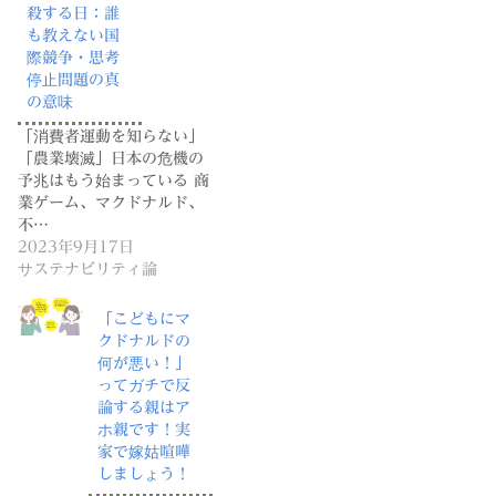
殺する日：誰
も教えない国
際競争・思考
停止問題の真
の意味
「消費者運動を知らない」
「農業壊滅」日本の危機の
予兆はもう始まっている 商
業ゲーム、マクドナルド、
不…
2023年9月17日
サステナビリティ論
「こどもにマ
クドナルドの
何が悪い！」
ってガチで反
論する親はア
ホ親です！実
家で嫁姑喧嘩
しましょう！