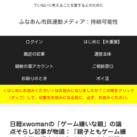
ていねいに考えることを愛する人のために
ふなあん市民運動メディア：持続可能性
ログイン
はじめに【※重要】
最近の記事
運営主体
銀鮒の里アカウント
ご相談窓口
お困りのとき
ポイ活
＜はじめにお読みください＞はお読みになりましたか？この帯をクリック
（タップ）して、記事をお読みになる前に、必ず、お読みください。
日経xwomanの「ゲーム嫌いな親」の論
点そらし記事が物議：「親子ともゲーム嫌