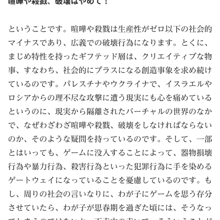
喧嘩や殺戮、破壊はやめて！
ということです。喧嘩や殺戮は生産性がゼロ以下の社会的
マイナスであり、広義での破壊行為になります。とくに、
まじめ特性を持ったギフテッド層は、クリエイティブな物
事、すなわち、社会的にプラスになる創造事象を求め続け
ているのです。パレスチナやウクライナで、イスラエルや
ロシアからの理不尽な攻撃に遭う現実にも心を痛めている
というのに、現実から隔離されたバーチャルの世界のなか
で、なぜわざわざ喧嘩や殺戮、破壊をしなければならない
のか、そのような疑問を持っているのです。そして、一部
とはいっても、ゲームに没入することによって、器物損壊
行為や暴力行為、殺害行為といった犯罪行為に手を染める
ゲートウェイになっていることを憂慮しているのです。も
し、周りの社会の言いなりに、わが子にゲームを思う存分
させていたら、わが子が思春期を過ぎた頃には、そうなっ