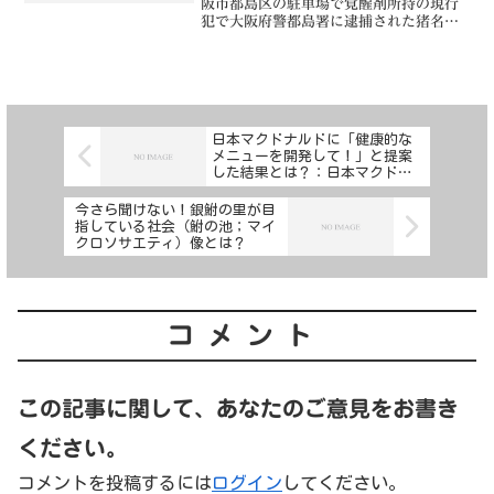
阪市都島区の駐車場で覚醒剤所持の現行
犯で大阪府警都島署に逮捕された猪名川
町立猪名川小学校元教諭、安藤光紀
（32）を懲戒免職処分としました。安藤
元教諭は兵庫県教育委員会のヒアリング
に対して、「覚醒剤は複数...
日本マクドナルドに「健康的な
メニューを開発して！」と提案
した結果とは？：日本マクドナ
ルドに関する銀鮒の里の本音
今さら聞けない！銀鮒の里が目
指している社会（鮒の池；マイ
クロソサエティ）像とは？
コメント
この記事に関して、あなたのご意見をお書き
ください。
コメントを投稿するには
ログイン
してください。