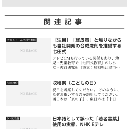
関連記事
【注目】「経皮毒」と煽りながら
オカルト・ニセ科学問題
も自社開発の合成洗剤を推奨する
七田式
テレビCMも行っている関係もあり、幼
児・児童教育で「七田式教育」のしち
だ・教育研究所（設立：島根県江津市／
本社：東京都中央区）をご存じの方も多
いかと存じます。その七田式ですが、放
ってはおけない驚愕の事実が判明したの
収穫祭（こどもの日）
児童教育
です。なんと、「合成洗剤は...
祝日を考案してください。 どのように、
なぜお祝いするのか説明してください。
西日本は「亥の子」、東日本は「十日
夜」。古くから伝わるこどもが主役の、
大地の恵みに感謝する祭りであることか
ら、こども主役社会を考えるとともに、
大地の恵みや農業への感謝...
日本語として誤った「若者言葉」
NHK問題
使用の実態、NHK Eテレ