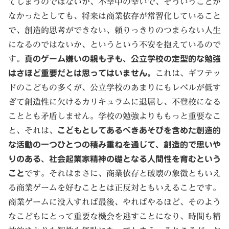
てしまうのではないか、不幸中の幸いで、そういうことが
なかったとしても、将来は商業依存が常習化していること
で、創造的思考ができない、頼りっきりのつまらない人生
になるのではないか、というという不安を抱えているので
す。
真のゲーム嫌いの親も子も、公立学校の定型的な勉強
はさほど重要だとは思ってはいません。
これは、ギフテッ
ドのこどもの多くが、公立学校のあまりにもレベルが低す
ぎて創造性に欠けるカリキュラムに退屈し、不登校になる
こととも矛盾しません。学校の勉強よりももっと重要なこ
と、それは、
こどもとしてあるべきあそびを含めた創造的
な活動の一つひとつの積み重ねを通じて、創造的で思いや
りのある、社会起業家精神の礎となる人間性を育むという
こと
です。それはまさに、商業依存と破壊の象徴ともいえ
る商業ゲームを好むこととは正反対ともいえることです。
商業ゲームに没入すれば最後、やればやるほど、そのよう
なこどもにとって重要な機会を逃すことになり、時間も精