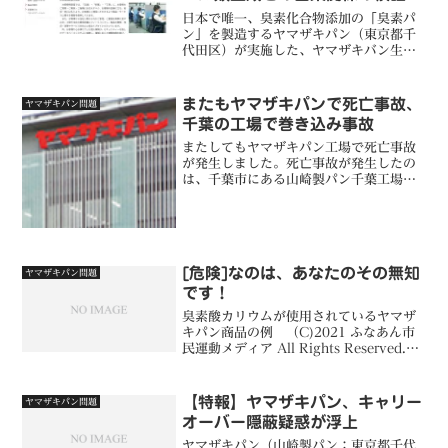
果を学会誌に投稿、一般公開せず
日本で唯一、臭素化合物添加の「臭素パ
ン」を製造するヤマザキパン（東京都千
代田区）が実施した、ヤマザキバン生地
に含まれる食品添加物由来物（乳化剤や
臭素（臭素酸カリウムのことか？））と
クロロプロパノール類（CPs）生成との
またもヤマザキパンで死亡事故、
ヤマザキパン問題
因果関係の化学的検証の...
千葉の工場で巻き込み事故
またしてもヤマザキパン工場で死亡事故
が発生しました。死亡事故が発生したの
は、千葉市にある山崎製パン千葉工場で
す。24日午前10時半頃、同工場の菓子製
造ラインで、61歳の女性アルバイト従業
員がベルトコンベヤーに巻き込まれまし
た。通報当時、女性...
[危険]なのは、あなたのその無知
ヤマザキパン問題
です！
臭素酸カリウムが使用されているヤマザ
キパン商品の例 （C)2021 ふなあん市
民運動メディア All Rights Reserved.論
点臭素酸カリウムは、小麦タンパク鎖上
のシステインに由来する2つのSH基を酸
化し、互いにジスルフィド結合を...
【特報】ヤマザキパン、キャリー
ヤマザキパン問題
オーバー隠蔽疑惑が浮上
ヤマザキパン（山崎製パン；東京都千代