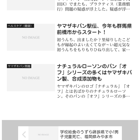
田区）でまたも、プラクティス（業務慣
行）問題の疑惑が浮上した。疑惑が浮上
した問題の商品は、和菓子商品「やまざ
き 甘納豆」（写真参照）だ。【資料画
像】やまざき 甘納豆ほとんどのメーカー
ヤマザキパン駅伝、今年も群馬県
ヘルスケア（健康）
では、うぐいす豆などの...
前橋市からスタート！
初うんち、出ましたか？里帰りしたこど
もが縁起のよい太くてなが〜い超元気な
初うんちをもりもりひねり出して、家族
みんなでほっこり、そんなご家庭も多い
のではないでしょうか。ヘンな鮒もさす
がにまごわやさしい大好き超おてんばっ
ナチュラルローソンのパン「オ
ヤマザキパン問題
子・わんぱくっ子には敵い...
フ」シリーズの多くはヤマザキパ
ン製、合成添加物も
ヤマザキパンのロゴ「ナチュラル」「オ
フ」とは名ばかりのナチュラルローソ
ン。そのパンの「オフ」シリーズの多く
はヤマザキパン製で、亜硝酸ナトリウム
やHPMC（ヒドロキシプロピルメチルセ
ルロース）などの合成添加物も多く使用
されている実態が、ふなあ...
学校給食のうずら卵誤嚥で小1男
子児童死亡、福岡県みやま市