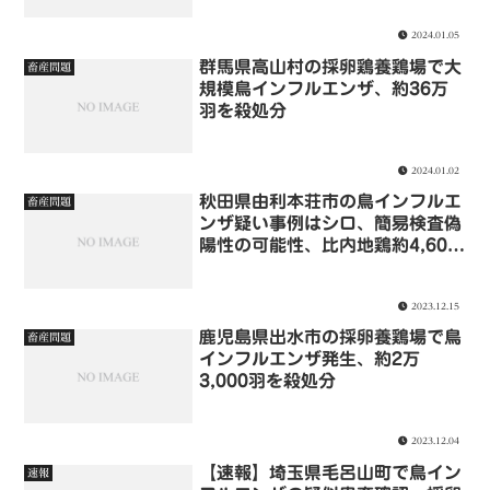
2024.01.05
群馬県高山村の採卵鶏養鶏場で大
畜産問題
規模鳥インフルエンザ、約36万
羽を殺処分
2024.01.02
秋田県由利本荘市の鳥インフルエ
畜産問題
ンザ疑い事例はシロ、簡易検査偽
陽性の可能性、比内地鶏約4,600
羽助かる
2023.12.15
鹿児島県出水市の採卵養鶏場で鳥
畜産問題
インフルエンザ発生、約2万
3,000羽を殺処分
2023.12.04
【速報】埼玉県毛呂山町で鳥イン
速報